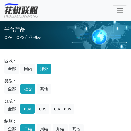
平台产品
CPA、CPS产品列表
区域：
全部
国内
海外
类型：
全部
社交
其他
分成：
全部
cpa
cps
cpa+cps
结算：
全部
日结
周结
月结
其他