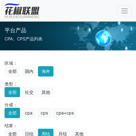
平台产品
CPA、CPS产品列表
区域：
全部
国内
海外
类型：
全部
社交
其他
分成：
全部
cpa
cps
cpa+cps
结算：
全部
日结
周结
月结
其他