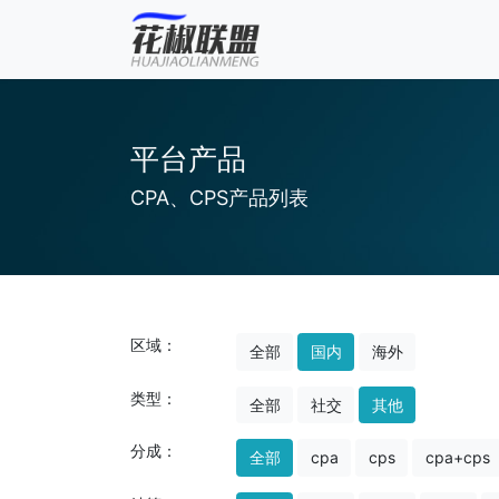
平台产品
CPA、CPS产品列表
区域：
全部
国内
海外
类型：
全部
社交
其他
分成：
全部
cpa
cps
cpa+cps